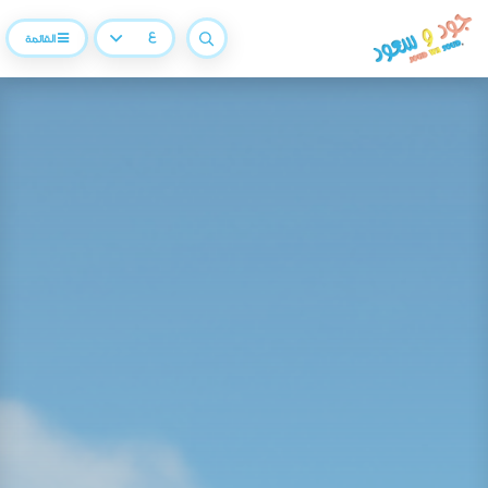
ع
القائمة