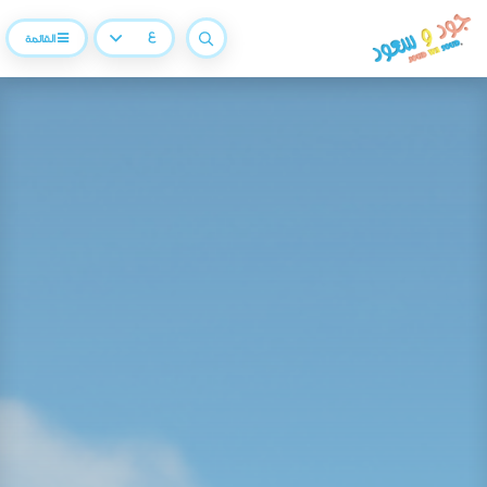
ع
القائمة